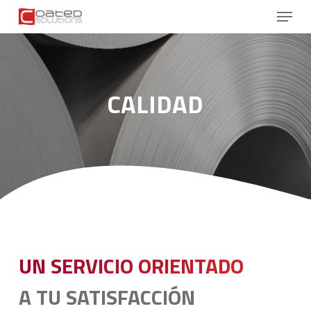
Skip
Menu
to
main
Close
content
Menu
CALIDAD
UN SERVICIO ORIENTADO
A TU SATISFACCIÓN