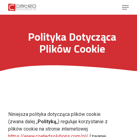
Skip
Menu
to
main
Close
content
Menu
Polityka Dotycząca
Plików Cookie
Niniejsza polityka dotycząca plików cookie
(zwana dalej „
Polityką
„) reguluje korzystanie z
plików cookie na stronie internetowej
https://www.coatedsolutions.com/pl/
(zwanej