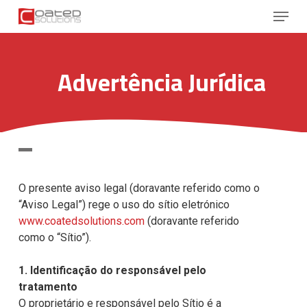
Skip
Menu
to
main
Close
content
Menu
Advertência Jurídica
O presente aviso legal (doravante referido como o
“Aviso Legal”) rege o uso do sítio eletrónico
www.coatedsolutions.com
(doravante referido
como o “Sítio”).
1. Identificação do responsável pelo
tratamento
O proprietário e responsável pelo Sítio é a